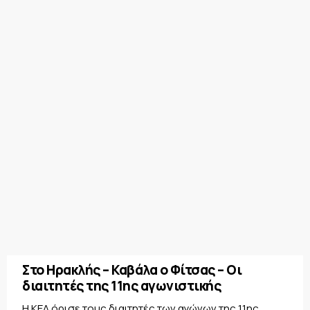
Στο Ηρακλής – Καβάλα ο Φίτσας – Οι
διαιτητές της 11ης αγωνιστικής
Η ΚΕΔ όρισε τους διαιτητές των αγώνων της 11ης