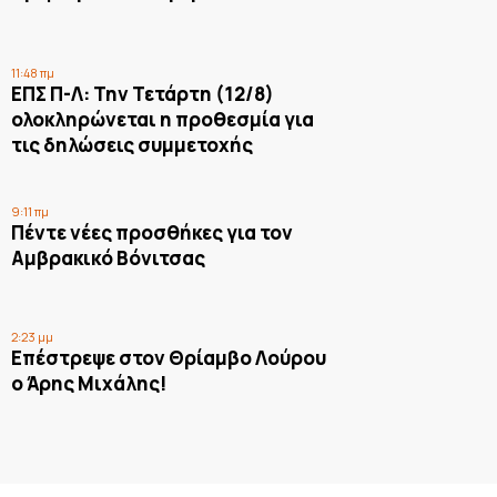
11:48 πμ
ΕΠΣ Π-Λ: Την Τετάρτη (12/8)
ολοκληρώνεται η προθεσμία για
τις δηλώσεις συμμετοχής
9:11 πμ
Πέντε νέες προσθήκες για τον
Αμβρακικό Βόνιτσας
2:23 μμ
Επέστρεψε στον Θρίαμβο Λούρου
ο Άρης Μιχάλης!