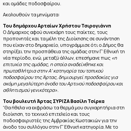
και ομάδες ποδοσφαίρου.
Ακολουθούν τα μηνύματα:
Του δημάρχου Αρταίων Χρήστου Τσιρογιάννη
Ο Δήμαρχος αφού συνεχάρη τους παίκτες, τους
προπονητές και τα μέλη της Διοίκησης σε συνάντηση
που είχαν στο δημαρχείο, υπογράμμισε ότι ο Δήμος θα
στηρίξει την προσπάθεια της ομάδας στην Γ’ Εθνική τη
νέα περίοδο, ενώ, μεταξύ άλλων, επεσήμανε πως
«η
επιτυχία της ομάδας, η οποία αναδείχθηκε και
πρωταθλήτρια στην Α’ κατηγορία του τοπικού
ποδοσφαίρου της Άρτας, δημιουργεί προσδοκίες για
ακόμη μεγαλύτερη άνοδο του Αρτινού ποδοσφαίρου και
αθλητισμού γενικότερα».
Του βουλευτή Άρτας ΣΥΡΙΖΑ Βασίλη Τσίρκα
“Θα ήθελα να εκφράσω τα θερμά μου συγχαρητήρια στη
διοίκηση, το τεχνικό επιτελείο και τους
ποδοσφαιριστές της Αμβρακίας Κωστακιών για την
άνοδο του συλλόγου στην Γ’ Εθνική κατηγορία. Με το