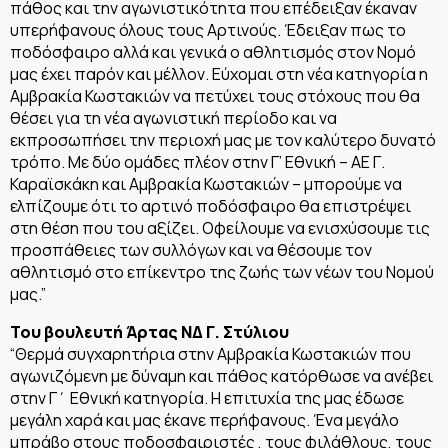
πάθος και την αγωνιστικότητα που επέδειξαν έκαναν
υπερήφανους όλους τους Αρτινούς. Έδειξαν πως το
ποδόσφαιρο αλλά και γενικά ο αθλητισμός στον Νομό
μας έχει παρόν και μέλλον. Εύχομαι στη νέα κατηγορία η
Αμβρακία Κωστακιών να πετύχει τους στόχους που θα
θέσει για τη νέα αγωνιστική περίοδο και να
εκπροσωπήσει την περιοχή μας με τον καλύτερο δυνατό
τρόπο. Με δύο ομάδες πλέον στην Γ’ Εθνική – ΑΕ Γ.
Καραϊσκάκη και Αμβρακία Κωστακιών – μπορούμε να
ελπίζουμε ότι το αρτινό ποδόσφαιρο θα επιστρέψει
στη θέση που του αξίζει. Οφείλουμε να ενισχύσουμε τις
προσπάθειες των συλλόγων και να θέσουμε τον
αθλητισμό στο επίκεντρο της ζωής των νέων του Νομού
μας.”
Του βουλευτή Άρτας ΝΔ Γ. Στύλιου
“Θερμά συγχαρητήρια στην Αμβρακία Κωστακιών που
αγωνιζόμενη με δύναμη και πάθος κατόρθωσε να ανέβει
στην Γ΄ Εθνική κατηγορία. Η επιτυχία της μας έδωσε
μεγάλη χαρά και μας έκανε περήφανους. Ένα μεγάλο
μπράβο στους ποδοσφαιριστές , τους φιλάθλους, τους