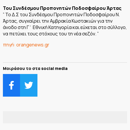
Του Συνδέσμου Προπονητών Ποδοσφαίρου Άρτας
” Το Δ.Σ του Συνδέσμου Προπονητών Ποδοσφαίρου Ν.
Άρτας, συγχαίρει την Αμβρακία Κωστακιών για την
άνοδο στη Γ΄ Εθνική Κατηγορία και εύχεται στο σύλλογο,
να πετύχει τους στόχους του τη νέα σεζόν. ”
πηγή: orangenews.gr
Μοιράσου το στα social media