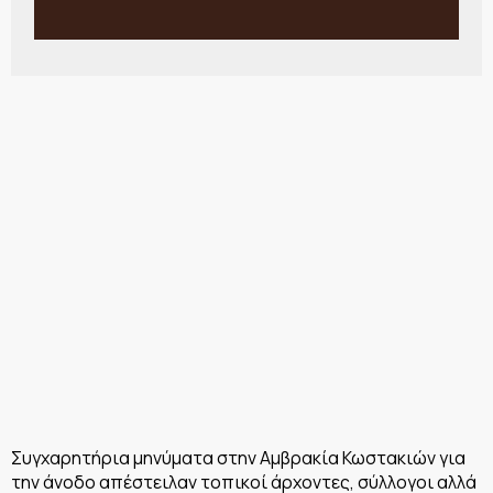
Συγχαρητήρια μηνύματα στην Αμβρακία Κωστακιών για
την άνοδο απέστειλαν τοπικοί άρχοντες, σύλλογοι αλλά