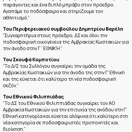
παράγοντες και ένα διπλό μπράβο στον πρόεδρο.
Αγαπάμε το ποδόσφαιρο και στηρίζουμε τον
αθλητισμό.”
Του Περιφερειακού συμβούλου Δημητρίου Βαρέλη
“Συγχαρητήρια στους πρόεδρο, ΔΣ και όλοι την
ποδοσφαιρική οικογένεια της Αμβρακίας Κωστακιών για
την άνοδο στην Γ΄ΕΘΝΙΚΉ.”
Του Σκουφά Κομποτίου
“Το Δ/Σ του Συλλόγου συγχαίρει την ομάδα της
Αμβρακίας Κωστακιών για την άνοδο της στην Γ’ Εθνική
και της εύχεται ότι καλύτερο τη νέα ποδοσφαιρική
σεζόν.”
Του Εθνικού Φιλιππιάδας
“Το ΔΣ του Εθνικού Φιλιππιάδας συγχαίρει τον ΑΟ
Αμβρακία Κωστακιών για την επιτυχία της ανόδου στη Γ’
Εθνική κατηγορία και εύχεται ολόψυχα ότι καλύτερο στη
νέα κατηγορία σε ποδοσφαιριστές προπονητές και
διοίκηση.”