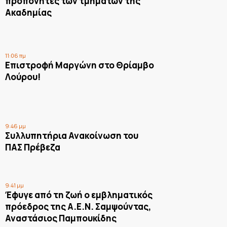
προπονητές των τμημάτων της
Ακαδημίας
11:06 πμ
Επιστροφή Μαργώνη στο Θρίαμβο
Λούρου!
9:46 μμ
Συλλυπητήρια Ανακοίνωση του
ΠΑΣ Πρέβεζα
9:41 μμ
Έφυγε από τη ζωή ο εμβληματικός
πρόεδρος της Α.Ε.Ν. Σαμψούντας,
Αναστάσιος Παμπουκίδης