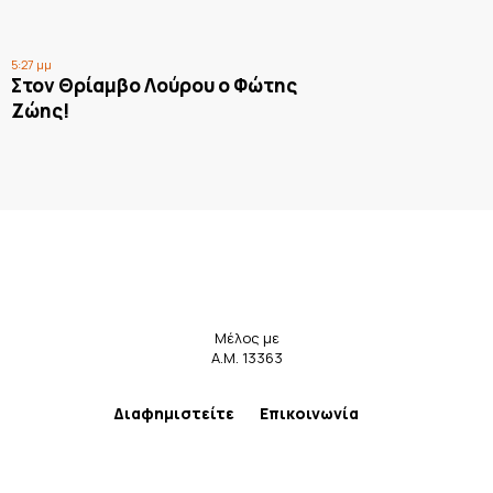
5:27 μμ
Στον Θρίαμβο Λούρου ο Φώτης
Ζώης!
Μέλος με
Α.Μ. 13363
Διαφημιστείτε
Επικοινωνία