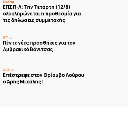
11:48 πμ
ΕΠΣ Π-Λ: Την Τετάρτη (12/8)
ολοκληρώνεται η προθεσμία για
τις δηλώσεις συμμετοχής
9:11 πμ
Πέντε νέες προσθήκες για τον
Αμβρακικό Βόνιτσας
2:23 μμ
Επέστρεψε στον Θρίαμβο Λούρου
ο Άρης Μιχάλης!