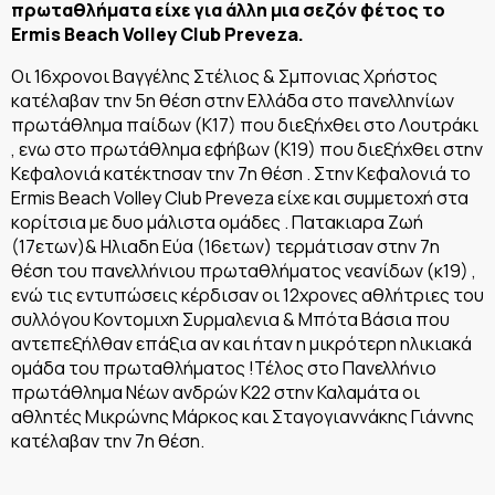
πρωταθλήματα είχε για άλλη μια σεζόν φέτος το
Ermis Beach Volley Club Preveza.
Οι 16χρονοι Βαγγέλης Στέλιος & Σμπονιας Χρήστος
κατέλαβαν την 5η θέση στην Ελλάδα στο πανελληνίων
πρωτάθλημα παίδων (Κ17) που διεξήχθει στο Λουτράκι
, ενω στο πρωτάθλημα εφήβων (Κ19) που διεξήχθει στην
Κεφαλονιά κατέκτησαν την 7η θέση . Στην Κεφαλονιά το
Ermis Beach Volley Club Preveza είχε και συμμετοχή στα
κορίτσια με δυο μάλιστα ομάδες . Πατακιαρα Ζωή
(17ετων)& Ηλιαδη Εύα (16ετων) τερμάτισαν στην 7η
θέση του πανελλήνιου πρωταθλήματος νεανίδων (κ19) ,
ενώ τις εντυπώσεις κέρδισαν οι 12χρονες αθλήτριες του
συλλόγου Κοντομιχη Συρμαλενια & Μπότα Βάσια που
αντεπεξήλθαν επάξια αν και ήταν η μικρότερη ηλικιακά
ομάδα του πρωταθλήματος !Τέλος στο Πανελλήνιο
πρωτάθλημα Νέων ανδρών Κ22 στην Καλαμάτα οι
αθλητές Μικρώνης Μάρκος και Σταγογιαννάκης Γιάννης
κατέλαβαν την 7η θέση.