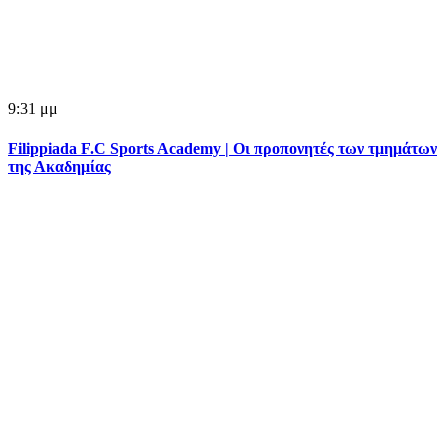
9:31 μμ
Filippiada F.C Sports Academy | Οι προπονητές των τμημάτων
της Ακαδημίας