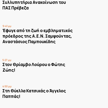
Συλλυπητήρια Ανακοίνωση του
ΠΑΣ Πρέβεζα
9:41 μμ
Έφυγε από τη ζωή ο εμβληματικός
πρόεδρος της Α.Ε.Ν. Σαμψούντας,
Αναστάσιος Παμπουκίδης
5:27 μμ
Στον Θρίαμβο Λούρου ο Φώτης
Ζώης!
4:50 μμ
Στη Θύελλα Κατσικάς ο Άγγελος
Παππάς!