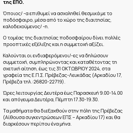
της ΕΠΟ.
Όποιος/ -α επιθυμεί να ασχοληθεί θεσμικά με το
ποδόσφαιρο, μέσα από το χώρο της διαιτησίας,
καλοδεχούμενος/ -η.
Ο τομέας της διαιτησίας ποδοσφαίρου δίνει πολλές
προοπτικές εξέλιξης και η συμμετοχή αξίζει.
Καλούνται οι ενδιαφερόμενοι/-ες να δηλώσουν
συμμετοχή, συμπληρώνοντας και καταθέτοντας τη
σχετική αίτηση, έως τις 31 ΟΚΤΩΒΡΙΟΥ 2024, στα
γραφεία της Ε.Π.Σ. Πρέβεζας-Λευκάδας (Αρκαδίου 17,
Πρέβεζα τηλ.:26820-22719).
Ώρες λειτουργίας Δευτέρα έως Παρασκευή 9.00-14.00
και απόγευμα Δευτέρα, Πέμπτη 17.30-19.30.
Τα μαθήματα θα διεξαχθούν στην πόλη της Πρέβεζας
(Αίθουσα συγκεντρώσεων ΕΠΣ – Αρκαδίου 17) και θα
διαρκέσουν περίπου ένα μήνα.