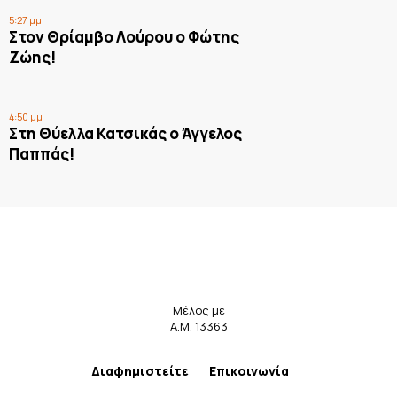
5:27 μμ
Στον Θρίαμβο Λούρου ο Φώτης
Ζώης!
4:50 μμ
Στη Θύελλα Κατσικάς ο Άγγελος
Παππάς!
Μέλος με
Α.Μ. 13363
Διαφημιστείτε
Επικοινωνία