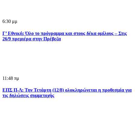
6:30 μμ
Γ’ Εθνική: Όλο το πρόγραμμα και στους δέκα ομίλους – Στις
26/9 πρεμιέρα στην Πρέβεζα
11:48 πμ
ΕΠΣ Π-Λ: Την Τετάρτη (12/8) ολοκληρώνεται η προθεσμία για
τις δηλώσεις συμμετοχής