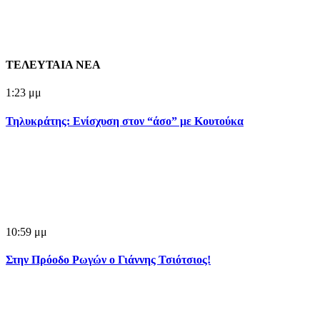
ΤΕΛΕΥΤΑΙΑ ΝΕΑ
1:23 μμ
Τηλυκράτης: Ενίσχυση στον “άσο” με Κουτούκα
10:59 μμ
Στην Πρόοδο Ρωγών ο Γιάννης Τσιότσιος!