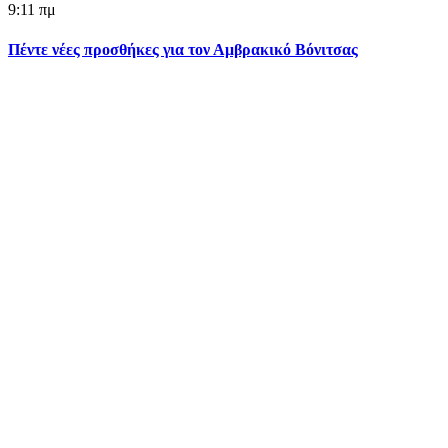
9:11 πμ
Πέντε νέες προσθήκες για τον Αμβρακικό Βόνιτσας