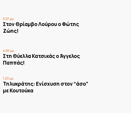
5:27 μμ
Στον Θρίαμβο Λούρου ο Φώτης
Ζώης!
4:50 μμ
Στη Θύελλα Κατσικάς ο Άγγελος
Παππάς!
1:23 μμ
Τηλυκράτης: Ενίσχυση στον “άσο”
με Κουτούκα