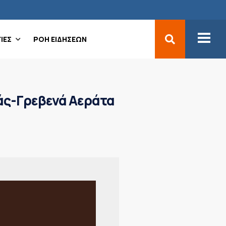
ΙΕΣ
ΡΟΗ ΕΙΔΗΣΕΩΝ
ιάς-Γρεβενά Αεράτα