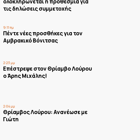
ολοκληρώνεται η προθεσμία για
τις δηλώσεις συμμετοχής
9:11 πμ
Πέντε νέες προσθήκες για τον
Αμβρακικό Βόνιτσας
2:23 μμ
Επέστρεψε στον Θρίαμβο Λούρου
ο Άρης Μιχάλης!
2:04 μμ
Θρίαμβος Λούρου: Ανανέωσε με
Γιώτη