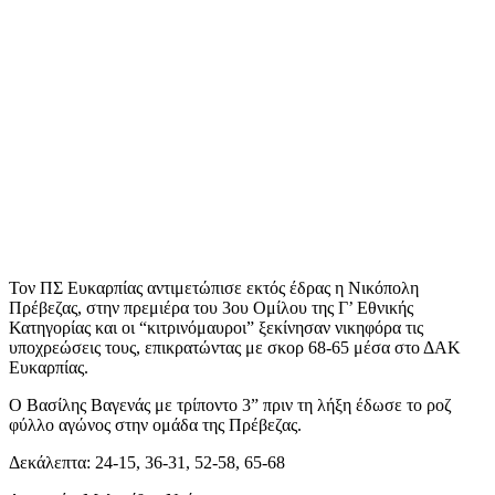
Τον ΠΣ Ευκαρπίας αντιμετώπισε εκτός έδρας η Νικόπολη
Πρέβεζας, στην πρεμιέρα του 3ου Ομίλου της Γ’ Εθνικής
Κατηγορίας και οι “κιτρινόμαυροι” ξεκίνησαν νικηφόρα τις
υποχρεώσεις τους, επικρατώντας με σκορ 68-65 μέσα στο ΔΑΚ
Ευκαρπίας.
Ο Βασίλης Βαγενάς με τρίποντο 3” πριν τη λήξη έδωσε το ροζ
φύλλο αγώνος στην ομάδα της Πρέβεζας.
Δεκάλεπτα: 24-15, 36-31, 52-58, 65-68