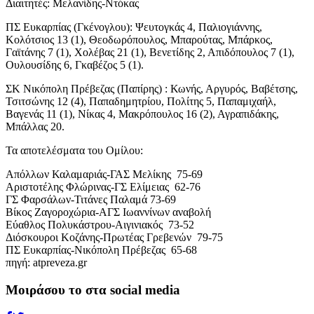
Διαιτητές: Μελανίδης-Ντόκας
ΠΣ Ευκαρπίας (Γκένογλου): Ψευτογκάς 4, Παλιογιάννης,
Κολότσιος 13 (1), Θεοδωρόπουλος, Μπαρούτας, Μπάρκος,
Γαϊτάνης 7 (1), Χολέβας 21 (1), Βενετίδης 2, Απιδόπουλος 7 (1),
Ουλουσίδης 6, Γκαβέζος 5 (1).
ΣΚ Νικόπολη Πρέβεζας (Παπίρης) : Κωνής, Αργυρός, Βαβέτσης,
Τσιτσώνης 12 (4), Παπαδημητρίου, Πολίτης 5, Παπαμιχαήλ,
Βαγενάς 11 (1), Νίκας 4, Μακρόπουλος 16 (2), Αγραπιδάκης,
Μπάλλας 20.
Τα αποτελέσματα του Ομίλου:
Απόλλων Καλαμαριάς-ΓΑΣ Μελίκης 75-69
Αριστοτέλης Φλώρινας-ΓΣ Ελίμειας 62-76
ΓΣ Φαρσάλων-Τιτάνες Παλαμά 73-69
Βίκος Ζαγοροχώρια-ΑΓΣ Ιωαννίνων αναβολή
Εύαθλος Πολυκάστρου-Αιγινιακός 73-52
Διόσκουροι Κοζάνης-Πρωτέας Γρεβενών 79-75
ΠΣ Ευκαρπίας-Νικόπολη Πρέβεζας 65-68
πηγή: atpreveza.gr
Μοιράσου το στα social media