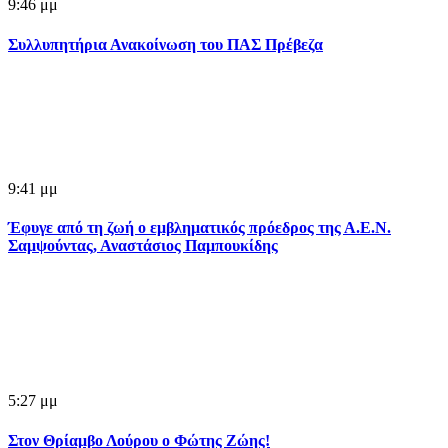
9:46 μμ
Συλλυπητήρια Ανακοίνωση του ΠΑΣ Πρέβεζα
9:41 μμ
Έφυγε από τη ζωή ο εμβληματικός πρόεδρος της Α.Ε.Ν.
Σαμψούντας, Αναστάσιος Παμπουκίδης
5:27 μμ
Στον Θρίαμβο Λούρου ο Φώτης Ζώης!