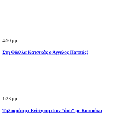
4:50 μμ
Στη Θύελλα Κατσικάς ο Άγγελος Παππάς!
1:23 μμ
Τηλυκράτης: Ενίσχυση στον “άσο” με Κουτούκα