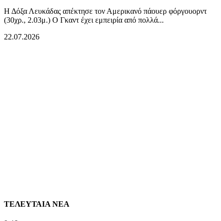
Η Δόξα Λευκάδας απέκτησε τον Αμερικανό πάουερ φόργουορντ
(30χρ., 2.03μ.) Ο Γκαντ έχει εμπειρία από πολλά...
22.07.2026
ΤΕΛΕΥΤΑΙΑ ΝΕΑ