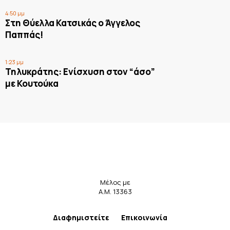
4:50 μμ
Στη Θύελλα Κατσικάς ο Άγγελος
Παππάς!
1:23 μμ
Τηλυκράτης: Ενίσχυση στον “άσο”
με Κουτούκα
Μέλος με
Α.Μ. 13363
Διαφημιστείτε
Επικοινωνία