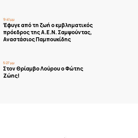
9:41 μμ
Έφυγε από τη ζωή ο εμβληματικός
πρόεδρος της Α.Ε.Ν. Σαμψούντας,
Αναστάσιος Παμπουκίδης
5:27 μμ
Στον Θρίαμβο Λούρου ο Φώτης
Ζώης!