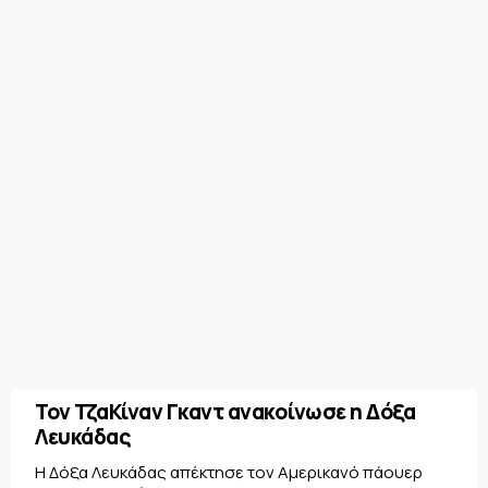
Τον ΤζαΚίναν Γκαντ ανακοίνωσε η Δόξα
Λευκάδας
Η Δόξα Λευκάδας απέκτησε τον Αμερικανό πάουερ