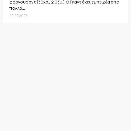
φόργουορντ (30χρ., 2.03μ.) Ο Γκαντ έχει εμπειρία από
πολλά...
22.07.2026