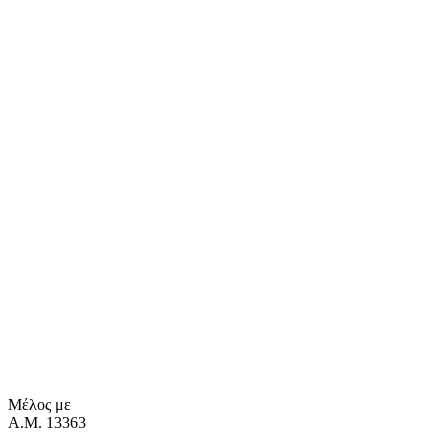
Μέλος με
Α.Μ. 13363