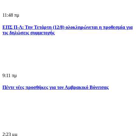
11:48 πμ
ΕΠΣ Π-Λ: Την Τετάρτη (12/8) ολοκληρώνεται η προθεσμία για
τις δηλώσεις συμμετοχής
9:11 πμ
Πέντε νέες προσθήκες για τον Αμβρακικό Βόνιτσας
2:23 μμ