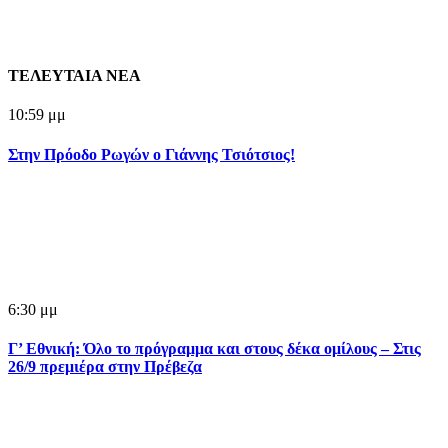
ΤΕΛΕΥΤΑΙΑ ΝΕΑ
10:59 μμ
Στην Πρόοδο Ρωγών ο Γιάννης Τσιότσιος!
6:30 μμ
Γ’ Εθνική: Όλο το πρόγραμμα και στους δέκα ομίλους – Στις
26/9 πρεμιέρα στην Πρέβεζα