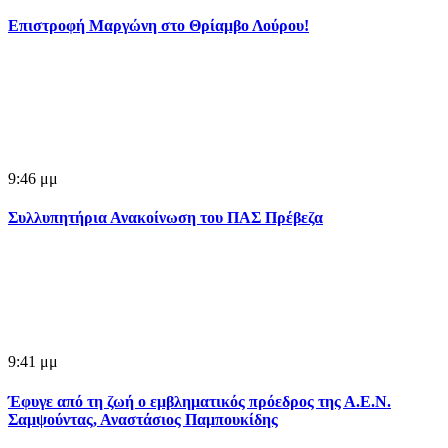
Επιστροφή Μαργώνη στο Θρίαμβο Λούρου!
9:46 μμ
Συλλυπητήρια Ανακοίνωση του ΠΑΣ Πρέβεζα
9:41 μμ
Έφυγε από τη ζωή ο εμβληματικός πρόεδρος της Α.Ε.Ν.
Σαμψούντας, Αναστάσιος Παμπουκίδης