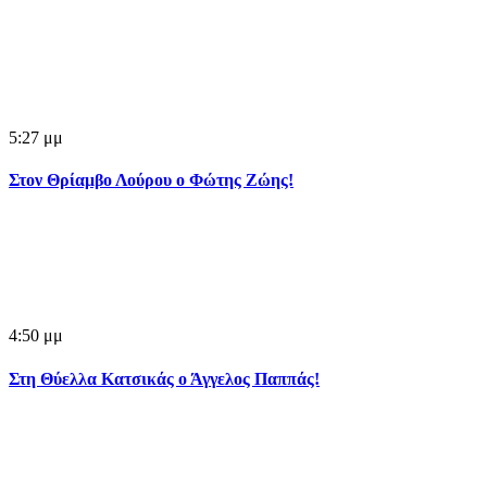
5:27 μμ
Στον Θρίαμβο Λούρου ο Φώτης Ζώης!
4:50 μμ
Στη Θύελλα Κατσικάς ο Άγγελος Παππάς!