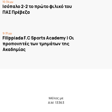
10:34 μμ
Ισόπαλο 2-2 το πρώτο φιλικό του
ΠΑΣ Πρέβεζα
9:31 μμ
Filippiada F.C Sports Academy | Οι
προπονητές των τμημάτων της
Ακαδημίας
Μέλος με
Α.Μ. 13363