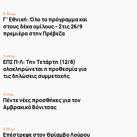
6:30 μμ
Γ’ Εθνική: Όλο το πρόγραμμα και
στους δέκα ομίλους – Στις 26/9
πρεμιέρα στην Πρέβεζα
11:48 πμ
ΕΠΣ Π-Λ: Την Τετάρτη (12/8)
ολοκληρώνεται η προθεσμία για
τις δηλώσεις συμμετοχής
9:11 πμ
Πέντε νέες προσθήκες για τον
Αμβρακικό Βόνιτσας
2:23 μμ
Επέστρεψε στον Θρίαμβο Λούρου