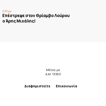
2:23 μμ
Επέστρεψε στον Θρίαμβο Λούρου
ο Άρης Μιχάλης!
Μέλος με
Α.Μ. 13363
Διαφημιστείτε
Επικοινωνία