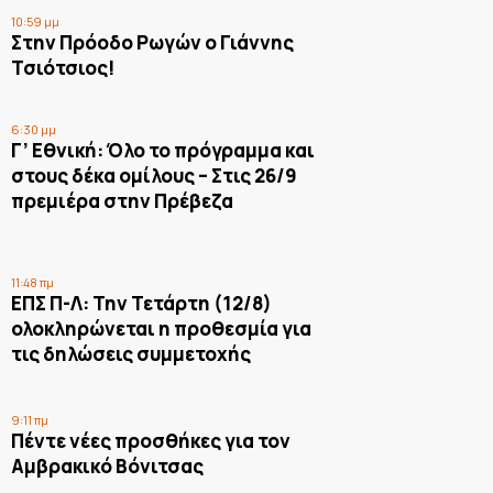
10:59 μμ
Στην Πρόοδο Ρωγών ο Γιάννης
Τσιότσιος!
6:30 μμ
Γ’ Εθνική: Όλο το πρόγραμμα και
στους δέκα ομίλους – Στις 26/9
πρεμιέρα στην Πρέβεζα
11:48 πμ
ΕΠΣ Π-Λ: Την Τετάρτη (12/8)
ολοκληρώνεται η προθεσμία για
τις δηλώσεις συμμετοχής
9:11 πμ
Πέντε νέες προσθήκες για τον
Αμβρακικό Βόνιτσας