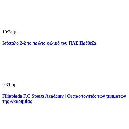
10:34 μμ
Ισόπαλο 2-2 το πρώτο φιλικό του ΠΑΣ Πρέβεζα
9:31 μμ
Filippiada F.C Sports Academy | Οι προπονητές των τμημάτων
της Ακαδημίας