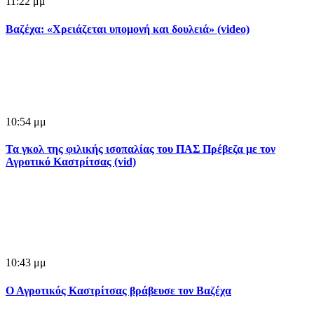
11:22 μμ
Βαζέχα: «Χρειάζεται υπομονή και δουλειά» (video)
10:54 μμ
Τα γκολ της φιλικής ισοπαλίας του ΠΑΣ Πρέβεζα με τον
Αγροτικό Καστρίτσας (vid)
10:43 μμ
Ο Αγροτικός Καστρίτσας βράβευσε τον Βαζέχα