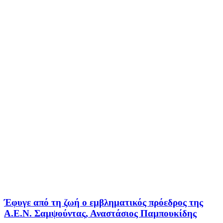
Έφυγε από τη ζωή ο εμβληματικός πρόεδρος της
Α.Ε.Ν. Σαμψούντας, Αναστάσιος Παμπουκίδης