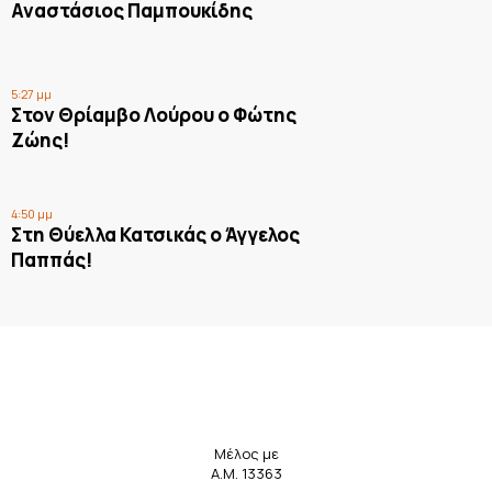
Αναστάσιος Παμπουκίδης
5:27 μμ
Στον Θρίαμβο Λούρου ο Φώτης
Ζώης!
4:50 μμ
Στη Θύελλα Κατσικάς ο Άγγελος
Παππάς!
Μέλος με
Α.Μ. 13363