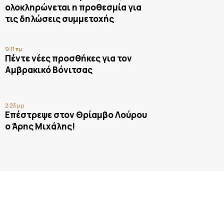
ολοκληρώνεται η προθεσμία για
τις δηλώσεις συμμετοχής
9:11 πμ
Πέντε νέες προσθήκες για τον
Αμβρακικό Βόνιτσας
2:23 μμ
Επέστρεψε στον Θρίαμβο Λούρου
ο Άρης Μιχάλης!