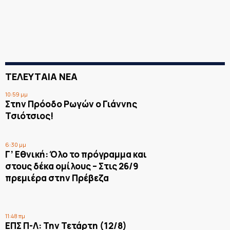
ΤΕΛΕΥΤΑΙΑ ΝΕΑ
10:59 μμ
Στην Πρόοδο Ρωγών ο Γιάννης
Τσιότσιος!
6:30 μμ
Γ’ Εθνική: Όλο το πρόγραμμα και
στους δέκα ομίλους – Στις 26/9
πρεμιέρα στην Πρέβεζα
11:48 πμ
ΕΠΣ Π-Λ: Την Τετάρτη (12/8)