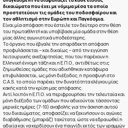
δικαιώματα που έχει με νόμιμα μέσα τα οποία
προστατεύουν τις ομάδες του ποδοσφαίρου και
τον αθλητισμό στην Ευρώπη και Παγκόσμια.
Είναι μία απόφαση που έστειλε τον δεύτερο στην θέση
του πρωταθλητή και υποβίβασε μία ομάδα στην θέση
μίας άλλης αγωνιστικά υποδεέστερης.
Το όργανο που έβγαλε την απαράδεκτη απόφαση
προφυλάσσεται – και δικαίως – από την εγγύηση
λειτουργικής ανεξαρτησίας, που του παρέχουν η
Ελληνική έννομη τάξη και η Ε.Π.Ο., αντιθέτως στις
ζημιωθείσες ομάδες που αδικήθηκαν κατάφωρα
επιφυλάσσεται, ως μόνη διέξοδος, η προσφυγή στο
C.A.S. το οποίο παρέχει την δυνατότητα ελέγχου μίας
κακής κατά την κρίση μας απόφασης.
Αντί λοιπόν η Ε.Π.Ο. να περιφρουρήσει την τελευταία και
μόνη διέξοδο των ομάδων που αδικούνται τάσσοντας
μερικές ημέρες (7-10) αναβολής για την άσκηση αυτού
του δικαιώματος, αποφασίζει να ξεκινήσουν οι αγώνες
διαβάθμισης (μπαράζ) ταχύτατα, ώστε να εδραιωθεί η
αδικία και να κερδίσουν ένα παιγνίδι εκτός των γραμμών