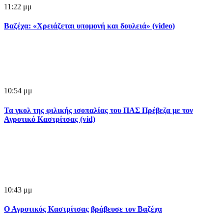
11:22 μμ
Βαζέχα: «Χρειάζεται υπομονή και δουλειά» (video)
10:54 μμ
Τα γκολ της φιλικής ισοπαλίας του ΠΑΣ Πρέβεζα με τον
Αγροτικό Καστρίτσας (vid)
10:43 μμ
Ο Αγροτικός Καστρίτσας βράβευσε τον Βαζέχα