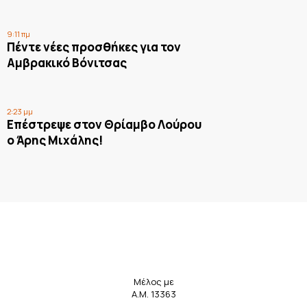
9:11 πμ
Πέντε νέες προσθήκες για τον
Αμβρακικό Βόνιτσας
2:23 μμ
Επέστρεψε στον Θρίαμβο Λούρου
ο Άρης Μιχάλης!
Μέλος με
Α.Μ. 13363