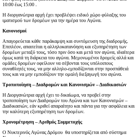
10:00 έως 15:00 .
Η διοργανώτρια αρχή έχει προβλέψει ειδικό χώρο φύλαξης του
ιµατισµού των δροµέων για την ημέρα του Αγώνα.
Κανονισµοί
Απαγορεύεται κάθε παράκαμψη και συντόμευση της διαδρομής.
Επιπλέον, απαιτείται η αλληλοκατανόηση και εξυπηρέτηση των
δρομέων μεταξύ τους, τόσο πριν όσο και μετά τον αγώνα, ιδιαίτερα
όμως κατά τη διάρκεια του αγώνα. Μεμονωμένοι δρομείς αλλά και
ομάδες δρομέων οφείλουν να σέβονται τους υπόλοιπους
συναθλητές τους, να μην αλληλο-εμποδίζονται στην προσπάθειά
τους και να μην εμποδίζουν την ομαλή διεξαγωγή του αγώνα.
Τροποποίηση – Διαδροµών και Κανονισµών – Διαδικασιών
Η Διοργανώτρια αρχή έχει το δικαίωμα, να προβεί στην
τροποποίηση των Διαδρομών του Αγώνα και των Κανονισμών –
Διαδικασιών, εάν κριθεί απαραίτητο και πάντα για την ασφάλεια και
την καλύτερη εξυπηρέτηση των δρομέων.
Χρονοµέτρηση – Αριθµός Συµµετοχής
Ο Νυκτερινός Αγώνας Δρόμου θα υποστηρίζεται από σύστημα