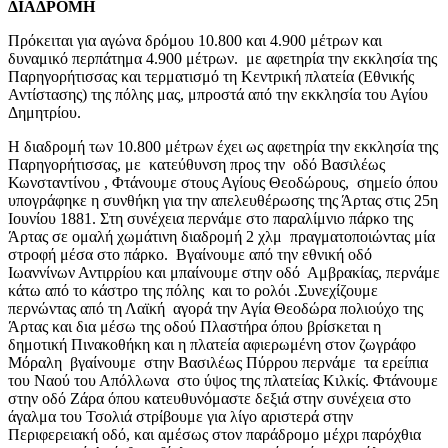
ΔΙΑΔΡΟΜΗ
Πρόκειται για αγώνα δρόμου 10.800 και 4.900 μέτρων και
δυναμικό περπάτημα 4.900 μέτρων. με αφετηρία την εκκλησία της
Παρηγορήτισσας και τερματισμό τη Κεντρική πλατεία (Εθνικής
Αντίστασης) της πόλης μας, μπροστά από την εκκλησία του Αγίου
Δημητρίου.
Η διαδρομή των 10.800 μέτρων έχει ως αφετηρία την εκκλησία της
Παρηγορήτισσας, με κατεύθυνση προς την οδό Βασιλέως
Κωνσταντίνου , Φτάνουμε στους Αγίους Θεοδώρους, σημείο όπου
υπογράφηκε η συνθήκη για την απελευθέρωσης της Άρτας στις 25η
Ιουνίου 1881. Στη συνέχεια περνάμε στο παραλίμνιο πάρκο της
Άρτας σε ομαλή χωμάτινη διαδρομή 2 χλμ πραγματοποιώντας μία
στροφή μέσα στο πάρκο. Βγαίνουμε από την εθνική οδό
Ιωαννίνων Αντιρρίου και μπαίνουμε στην οδό Αμβρακίας, περνάμε
κάτω από το κάστρο της πόλης και το ρολόι .Συνεχίζουμε
περνώντας από τη Λαϊκή αγορά την Αγία Θεοδώρα πολιούχο της
Άρτας και δια μέσω της οδού Πλαστήρα όπου βρίσκεται η
δημοτική Πινακοθήκη και η πλατεία αφιερωμένη στον ζωγράφο
Μόραλη βγαίνουμε στην Βασιλέως Πύρρου περνάμε τα ερείπια
του Ναού του Απόλλωνα στο ύψος της πλατείας Κιλκίς. Φτάνουμε
στην οδό Ζάρα όπου κατευθυνόμαστε δεξιά στην συνέχεια στο
άγαλμα του Τσολιά στρίβουμε για λίγο αριστερά στην
Περιφερειακή οδό, και αμέσως στον παράδρομο μέχρι παρόχθια