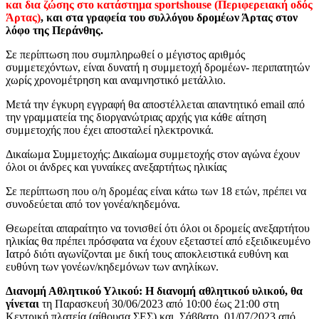
και δια ζώσης στο κατάστημα sportshouse (Περιφερειακή οδός
Άρτας)
, και στα γραφεία του συλλόγου δρομέων Άρτας στον
λόφο της Περάνθης.
Σε περίπτωση που συμπληρωθεί ο μέγιστος αριθμός
συμμετεχόντων, είναι δυνατή η συμμετοχή δρομέων- περιπατητών
χωρίς χρονομέτρηση και αναμνηστικό μετάλλιο.
Μετά την έγκυρη εγγραφή θα αποστέλλεται απαντητικό email από
την γραμματεία της διοργανώτριας αρχής για κάθε αίτηση
συμμετοχής που έχει αποσταλεί ηλεκτρονικά.
Δικαίωμα Συμμετοχής: Δικαίωμα συμμετοχής στον αγώνα έχουν
όλοι οι άνδρες και γυναίκες ανεξαρτήτως ηλικίας
Σε περίπτωση που ο/η δροµέας είναι κάτω των 18 ετών, πρέπει να
συνοδεύεται από τον γονέα/κηδεμόνα.
Θεωρείται απαραίτητο να τονισθεί ότι όλοι οι δρομείς ανεξαρτήτου
ηλικίας θα πρέπει πρόσφατα να έχουν εξεταστεί από εξειδικευμένο
Ιατρό διότι αγωνίζονται με δική τους αποκλειστικά ευθύνη και
ευθύνη των γονέων/κηδεμόνων των ανηλίκων.
Διανοµή Αθλητικού Υλικού: Η διανομή αθλητικού υλικού, θα
γίνεται
τη Παρασκευή 30/06/2023 από 10:00 έως 21:00 στη
Κεντρική πλατεία (αίθουσα ΣΕΣ) και Σάββατο 01/07/2023 από