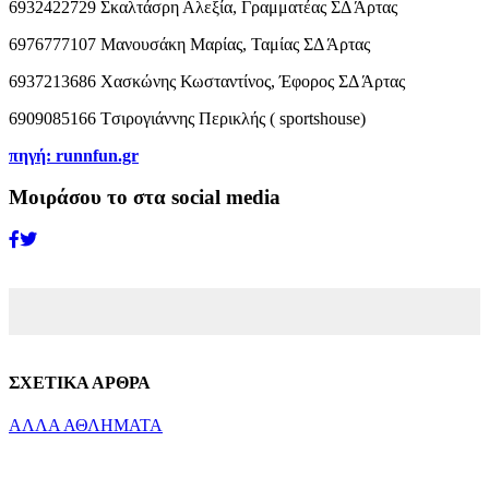
6932422729 Σκαλτάσρη Αλεξία, Γραμματέας ΣΔ Άρτας
6976777107 Μανουσάκη Μαρίας, Ταμίας ΣΔ Άρτας
6937213686 Χασκώνης Κωσταντίνος, Έφορος ΣΔ Άρτας
6909085166 Tσιρογιάννης Περικλής ( sportshouse)
πηγή: runnfun.gr
Μοιράσου το στα social media
ΣΧΕΤΙΚΑ ΑΡΘΡΑ
ΑΛΛΑ ΑΘΛΗΜΑΤΑ