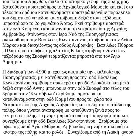
του ποταμού Αράχθου, δίπλα στο ιστορικό γεφύρι της πόλης μας.
Κατεύθυνση αριστερά προς το Αρχαιολογικό Μουσείο και εκεί στο
τέλος του δρόμου κατευθυνόμαστε αριστερά περνάμε παράλληλα
του δημοτικού γηπέδου και στρίβουμε δεξιά στον πεζόδρομο
μπροστά από το 2ο γυμνάσιο Άρτας. Εκεί στρίβουμε αριστερά
στην οδό Κομμένου και συναντάμε το νεκροταφείο της Αρχαίας
Αμβρακίας. Φτάνοντας στον Ιερό Ναό της Παρηγορήτισσας
ακολουθούμε την Βασιλέως Κωνσταντίνου, στρίβουμε στην Αγίου
Μάρκου και διασχίζοντας τις οδούς Αμβρακίας , Βασιλέως Πύρρου
, Πλαστήρα στο ύψος της πλατείας Κιλκίς στρίβουμε ξανά στον
πεζόδρομο της Σκουφά τερματίζοντας μπροστά από τον Άγιο
Δημήτριο.
Η διαδρομή των 4.900 μ. έχει ως αφετηρία την εκκλησία της
Παρηγορήτισσας, με κατεύθυνση προς την οδό Βασιλέως
Κωνσταντίνου στρίβουμε αριστερά στην οδό Αποκάφκη και μετά
δεξιά στην οδό Άννης μπαίνουμε στην οδό Σκουφά.στο τέλος του
δρόμου στον ‘Κωτσόβολο’ στρίβουμε αριστερά και
κατευθυνόμαστε στην οδό Κομμένου προς το χώρο του
Νεκροταφείου της Αρχαίας Αμβρακίας και το δημοτικό στάδιο της
πόλης, όπου γίνεται αναστροφή με κατεύθυνση ξανά προς το
κέντρο της πόλης. Περνάμε μπροστά από τη Παρηγορήτισσα και
συνεχίζουμε στην οδό Βασιλέως Κωνσταντίνου. Στρίβουμε στο
ύψος της οδού Αγίου Μάρκου, Αμβρακίας, περνάμε κάτω από το
κάστρο της πόλης και το ρολόι . Συνεχίζουμε από τη Λαϊκή αγορά