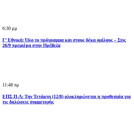
6:30 μμ
Γ’ Εθνική: Όλο το πρόγραμμα και στους δέκα ομίλους – Στις
26/9 πρεμιέρα στην Πρέβεζα
11:48 πμ
ΕΠΣ Π-Λ: Την Τετάρτη (12/8) ολοκληρώνεται η προθεσμία για
τις δηλώσεις συμμετοχής