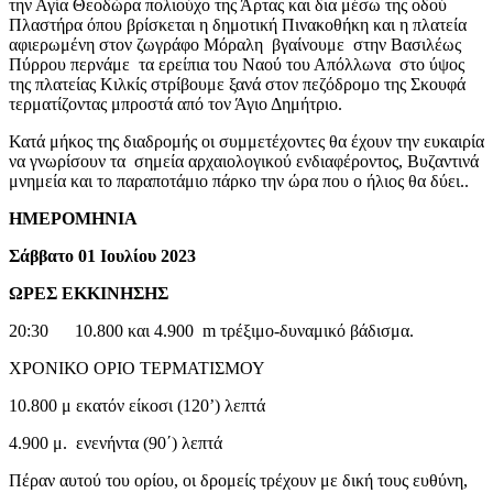
την Αγία Θεοδώρα πολιούχο της Άρτας και δια μέσω της οδού
Πλαστήρα όπου βρίσκεται η δημοτική Πινακοθήκη και η πλατεία
αφιερωμένη στον ζωγράφο Μόραλη βγαίνουμε στην Βασιλέως
Πύρρου περνάμε τα ερείπια του Ναού του Απόλλωνα στο ύψος
της πλατείας Κιλκίς στρίβουμε ξανά στον πεζόδρομο της Σκουφά
τερματίζοντας μπροστά από τον Άγιο Δημήτριο.
Κατά μήκος της διαδρομής οι συμμετέχοντες θα έχουν την ευκαιρία
να γνωρίσουν τα σημεία αρχαιολογικού ενδιαφέροντος, Βυζαντινά
μνημεία και το παραποτάμιο πάρκο την ώρα που ο ήλιος θα δύει..
ΗΜΕΡΟΜΗΝΙΑ
Σάββατο 01 Ιουλίου 2023
ΩΡΕΣ ΕΚΚΙΝΗΣΗΣ
20:30 10.800 και 4.900 m τρέξιμο-δυναμικό βάδισμα.
ΧΡΟΝΙΚΟ ΟΡΙΟ ΤΕΡΜΑΤΙΣΜΟΥ
10.800 μ εκατόν είκοσι (120’) λεπτά
4.900 μ. ενενήντα (90΄) λεπτά
Πέραν αυτού του ορίου, οι δρομείς τρέχουν με δική τους ευθύνη,