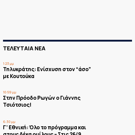
ΤΕΛΕΥΤΑΙΑ ΝΕΑ
1:23 μμ
Τηλυκράτης: Ενίσχυση στον “άσο”
με Κουτούκα
10:59 μμ
Στην Πρόοδο Ρωγών ο Γιάννης
Τσιότσιος!
6:30 μμ
Γ’ Εθνική: Όλο το πρόγραμμα και
στους δέκα ομίλους – Στις 26/9