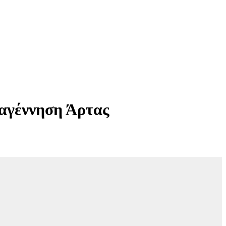
ναγέννηση Άρτας