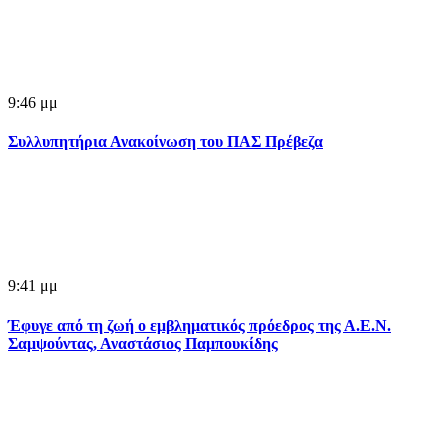
9:46 μμ
Συλλυπητήρια Ανακοίνωση του ΠΑΣ Πρέβεζα
9:41 μμ
Έφυγε από τη ζωή ο εμβληματικός πρόεδρος της Α.Ε.Ν.
Σαμψούντας, Αναστάσιος Παμπουκίδης