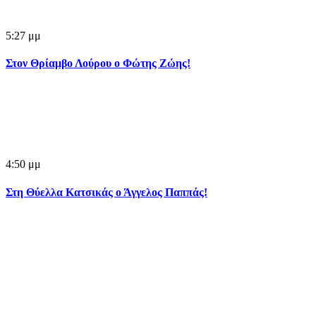
5:27 μμ
Στον Θρίαμβο Λούρου ο Φώτης Ζώης!
4:50 μμ
Στη Θύελλα Κατσικάς ο Άγγελος Παππάς!