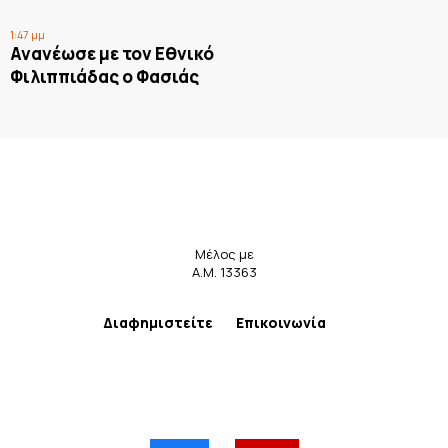
1:47 μμ
Ανανέωσε με τον Εθνικό
Φιλιππιάδας ο Φασιάς
Μέλος με
Α.Μ. 13363
Διαφημιστείτε
Επικοινωνία