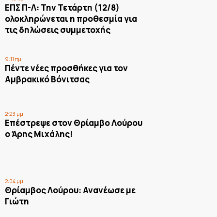
ΕΠΣ Π-Λ: Την Τετάρτη (12/8)
ολοκληρώνεται η προθεσμία για
τις δηλώσεις συμμετοχής
9:11 πμ
Πέντε νέες προσθήκες για τον
Αμβρακικό Βόνιτσας
2:23 μμ
Επέστρεψε στον Θρίαμβο Λούρου
ο Άρης Μιχάλης!
2:04 μμ
Θρίαμβος Λούρου: Ανανέωσε με
Γιώτη