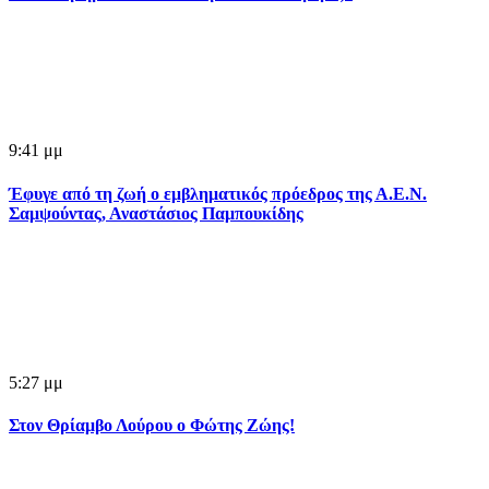
9:41 μμ
Έφυγε από τη ζωή ο εμβληματικός πρόεδρος της Α.Ε.Ν.
Σαμψούντας, Αναστάσιος Παμπουκίδης
5:27 μμ
Στον Θρίαμβο Λούρου ο Φώτης Ζώης!