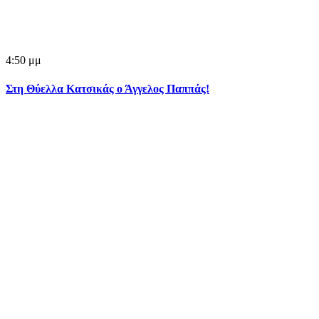
4:50 μμ
Στη Θύελλα Κατσικάς ο Άγγελος Παππάς!