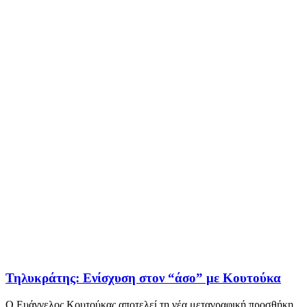
Τηλυκράτης: Ενίσχυση στον “άσο” με Κουτούκα
Ο Ευάγγελος Κουτούκας αποτελεί τη νέα μεταγραφική προσθήκη