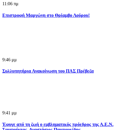
11:06 πμ
Επιστροφή Μαργώνη στο Θρίαμβο Λούρου!
9:46 μμ
Συλλυπητήρια Ανακοίνωση του ΠΑΣ Πρέβεζα
9:41 μμ
Έφυγε από τη ζωή ο εμβληματικός πρόεδρος της Α.Ε.Ν.
Σαμψούντας, Αναστάσιος Παμπουκίδης