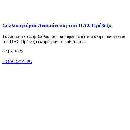
Συλλυπητήρια Ανακοίνωση του ΠΑΣ Πρέβεζα
Το Διοικητικό Συμβούλιο, οι ποδοσφαιριστές και όλη η οικογένεια
του ΠΑΣ Πρέβεζα εκφράζουν τη βαθιά τους...
07.08.2026
ΠΟΔΟΣΦΑΙΡΟ