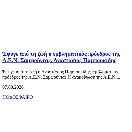
Έφυγε από τη ζωή ο εμβληματικός πρόεδρος της
Α.Ε.Ν. Σαμψούντας, Αναστάσιος Παμπουκίδης
Έφυγε από τη ζωή ο Αναστάσιος Παμπουκίδης, εμβληματικός
πρόεδρος της Α.Ε.Ν. Σαμψούντας Η ανακοίνωση της Α.Ε.Ν....
07.08.2026
ΠΟΔΟΣΦΑΙΡΟ