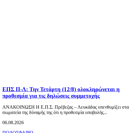
ΕΠΣ Π-Λ: Την Τετάρτη (12/8) ολοκληρώνεται η
προθεσμία για τις δηλώσεις συμμετοχής
ΑΝΑΚΟΙΝΩΣΗ Η Ε.Π.Σ. Πρέβεζας – Λευκάδας υπενθυμίζει στα
σωματεία της δύναμής της ότι η προθεσμία υποβολής...
06.08.2026
ΠΟΔΟΣΦΑΙΡΟ