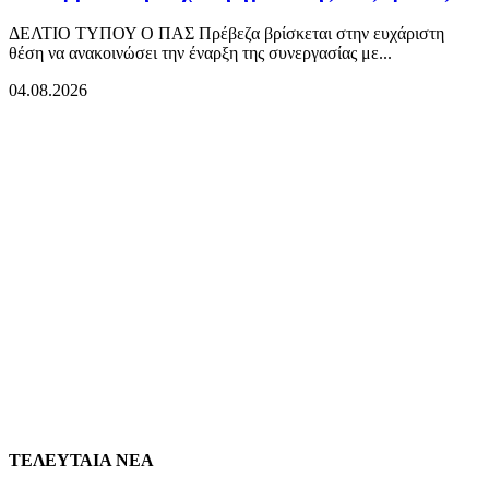
ΔΕΛΤΙΟ ΤΥΠΟΥ Ο ΠΑΣ Πρέβεζα βρίσκεται στην ευχάριστη
θέση να ανακοινώσει την έναρξη της συνεργασίας με...
04.08.2026
ΤΕΛΕΥΤΑΙΑ ΝΕΑ