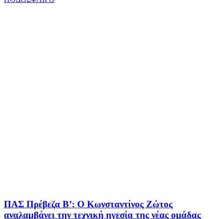
ΠΑΣ Πρέβεζα Β’: Ο Κωνσταντίνος Ζώτος
αναλαμβάνει την τεχνική ηγεσία της νέας ομάδας