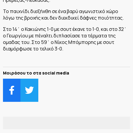
Το παιχνίδι διεξήχθη σε ένα βαρύ αγωνιστικό χώρο
λόγω της βροχής και δεν διεκδικεί δάφνες ποιότητας.
Στο 14΄ ο Κακιώνης 1-0 με σουτ έκανε το 1-0, και στο 32΄
ο Γεωργίου με πέναλτι διπλασίασε τα τέρματα της
ομαδας του. Στο 59΄ ο Νίκος Μπόμπορης με σουτ
διαμόρφωσε το τελικό 3-0.
Μοιράσου το στα social media