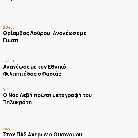
2:04 μμ
Θρίαμβος Λούρου: Ανανέωσε με
Γιώτη
1:47 μμ
Ανανέωσε με τον Εθνικό
Φιλιππιάδας ο Φασιάς
9:44 πμ
Ο Νόα Λεβή πρώτη μεταγραφή του
Τηλυκράτη
2:43 μμ
Στον ΠΑΣ Αχέρων ο Οικονόμου