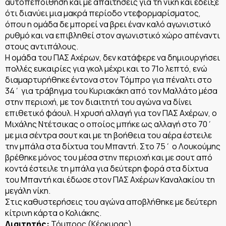
αυτοπεποίθηση και με απαιτήσεις για τη νίκη και έδειξε
ότι διανύει μια μακρά περίοδο ντεφορμαρίσματος,
όπου η ομάδα δε μπορεί να βρει έναν καλό αγωνιστικό
ρυθμό και να επιβληθεί στον αγωνιστικό χώρο απέναντι
στους αντιπάλους.
Η ομάδα του ΠΑΣ Αχέρων, δεν κατάφερε να δημιουργήσει
πολλές ευκαιρίες για γκολ μέχρι και το 71ο λεπτό, ενώ
διαμαρτυρήθηκε έντονα στον Τόμπρο για πέναλτι στο
34΄ για τράβηγμα του Κυριακάκη από τον Μαλλάτο μέσα
στην περιοχή, με τον διαιτητή του αγώνα να δίνει
επιθετικό φάουλ. Η χρυσή αλλαγή για τον ΠΑΣ Αχέρων, ο
Μιχάλης Ντέτσικας ο οποίος μπήκε ως αλλαγή στο 70΄
με μια σέντρα σουτ και με τη βοήθεια του αέρα έστειλε
την μπάλα στα δίχτυα του Μπαντή. Στο 75΄ ο Λουκούμης
βρέθηκε μόνος του μέσα στην περιοχή και με σουτ από
κοντά έστειλε τη μπάλα για δεύτερη φορά στα δίχτυα
του Μπαντή και έδωσε στον ΠΑΣ Αχέρων Καναλακίου τη
μεγάλη νίκη.
Στις καθυστερήσεις του αγώνα αποβλήθηκε με δεύτερη
κίτρινη κάρτα ο Κολιάκης.
Διαιτητής:
Τόμπρος (Κέρκυρας)