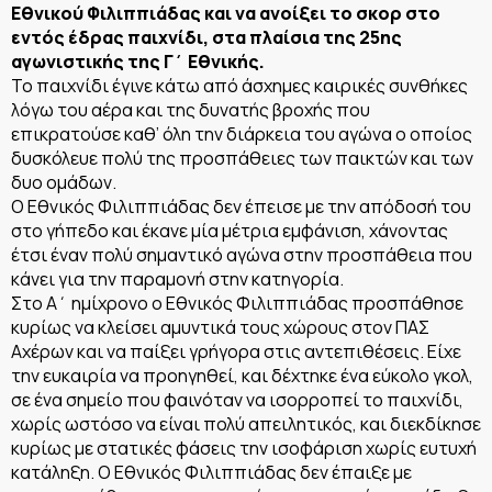
Εθνικού Φιλιππιάδας και να ανοίξει το σκορ στο
εντός έδρας παιχνίδι, στα πλαίσια της 25ης
αγωνιστικής της Γ΄ Εθνικής.
Το παιχνίδι έγινε κάτω από άσχημες καιρικές συνθήκες
λόγω του αέρα και της δυνατής βροχής που
επικρατούσε καθ’ όλη την διάρκεια του αγώνα ο οποίος
δυσκόλευε πολύ της προσπάθειες των παικτών και των
δυο ομάδων.
Ο Εθνικός Φιλιππιάδας δεν έπεισε με την απόδοσή του
στο γήπεδο και έκανε μία μέτρια εμφάνιση, χάνοντας
έτσι έναν πολύ σημαντικό αγώνα στην προσπάθεια που
κάνει για την παραμονή στην κατηγορία.
Στο Α΄ ημίχρονο ο Εθνικός Φιλιππιάδας προσπάθησε
κυρίως να κλείσει αμυντικά τους χώρους στον ΠΑΣ
Αχέρων και να παίξει γρήγορα στις αντεπιθέσεις. Είχε
την ευκαιρία να προηγηθεί, και δέχτηκε ένα εύκολο γκολ,
σε ένα σημείο που φαινόταν να ισορροπεί το παιχνίδι,
χωρίς ωστόσο να είναι πολύ απειλητικός, και διεκδίκησε
κυρίως με στατικές φάσεις την ισοφάριση χωρίς ευτυχή
κατάληξη. Ο Εθνικός Φιλιππιάδας δεν έπαιξε με