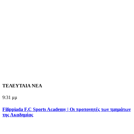
ΤΕΛΕΥΤΑΙΑ ΝΕΑ
9:31 μμ
Filippiada F.C Sports Academy | Οι προπονητές των τμημάτων
της Ακαδημίας