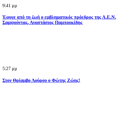
9:41 μμ
Έφυγε από τη ζωή ο εμβληματικός πρόεδρος της Α.Ε.Ν.
Σαμψούντας, Αναστάσιος Παμπουκίδης
5:27 μμ
Στον Θρίαμβο Λούρου ο Φώτης Ζώης!