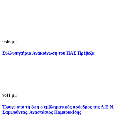
9:46 μμ
Συλλυπητήρια Ανακοίνωση του ΠΑΣ Πρέβεζα
9:41 μμ
Έφυγε από τη ζωή ο εμβληματικός πρόεδρος της Α.Ε.Ν.
Σαμψούντας, Αναστάσιος Παμπουκίδης