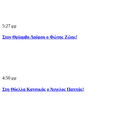
5:27 μμ
Στον Θρίαμβο Λούρου ο Φώτης Ζώης!
4:50 μμ
Στη Θύελλα Κατσικάς ο Άγγελος Παππάς!