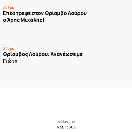
2:23 μμ
Επέστρεψε στον Θρίαμβο Λούρου
ο Άρης Μιχάλης!
2:04 μμ
Θρίαμβος Λούρου: Ανανέωσε με
Γιώτη
Μέλος με
Α.Μ. 13363