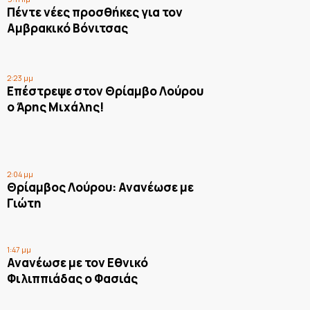
Πέντε νέες προσθήκες για τον
Αμβρακικό Βόνιτσας
2:23 μμ
Επέστρεψε στον Θρίαμβο Λούρου
ο Άρης Μιχάλης!
2:04 μμ
Θρίαμβος Λούρου: Ανανέωσε με
Γιώτη
1:47 μμ
Ανανέωσε με τον Εθνικό
Φιλιππιάδας ο Φασιάς