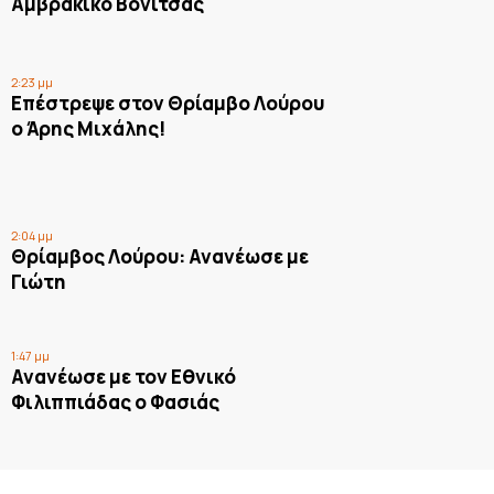
Αμβρακικό Βόνιτσας
2:23 μμ
Επέστρεψε στον Θρίαμβο Λούρου
ο Άρης Μιχάλης!
2:04 μμ
Θρίαμβος Λούρου: Ανανέωσε με
Γιώτη
1:47 μμ
Ανανέωσε με τον Εθνικό
Φιλιππιάδας ο Φασιάς