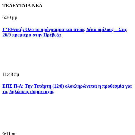
ΤΕΛΕΥΤΑΙΑ ΝΕΑ
6:30 μμ
Γ’ Εθνική: Όλο το πρόγραμμα και στους δέκα ομίλους – Στις
26/9 πρεμιέρα στην Πρέβεζα
11:48 πμ
ΕΠΣ Π-Λ: Την Τετάρτη (12/8) ολοκληρώνεται η προθεσμία για
τις δηλώσεις συμμετοχής
9:11 πμ