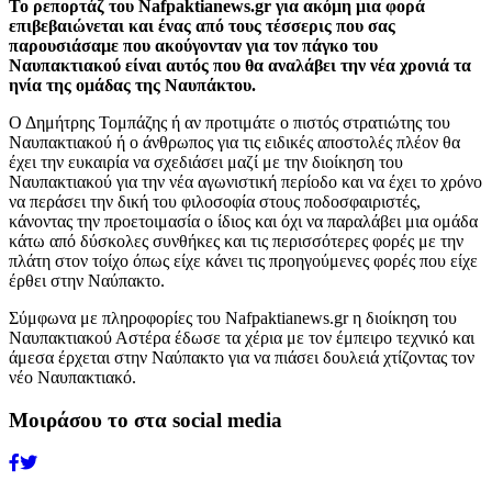
Το ρεπορτάζ του Nafpaktianews.gr για ακόμη μια φορά
επιβεβαιώνεται και ένας από τους τέσσερις που σας
παρουσιάσαμε που ακούγονταν για τον πάγκο του
Ναυπακτιακού είναι αυτός που θα αναλάβει την νέα χρονιά τα
ηνία της ομάδας της Ναυπάκτου.
Ο Δημήτρης Τομπάζης ή αν προτιμάτε ο πιστός στρατιώτης του
Ναυπακτιακού ή ο άνθρωπος για τις ειδικές αποστολές πλέον θα
έχει την ευκαιρία να σχεδιάσει μαζί με την διοίκηση του
Ναυπακτιακού για την νέα αγωνιστική περίοδο και να έχει το χρόνο
να περάσει την δική του φιλοσοφία στους ποδοσφαιριστές,
κάνοντας την προετοιμασία ο ίδιος και όχι να παραλάβει μια ομάδα
κάτω από δύσκολες συνθήκες και τις περισσότερες φορές με την
πλάτη στον τοίχο όπως είχε κάνει τις προηγούμενες φορές που είχε
έρθει στην Ναύπακτο.
Σύμφωνα με πληροφορίες του Nafpaktianews.gr η διοίκηση του
Ναυπακτιακού Αστέρα έδωσε τα χέρια με τον έμπειρο τεχνικό και
άμεσα έρχεται στην Ναύπακτο για να πιάσει δουλειά χτίζοντας τον
νέο Ναυπακτιακό.
Μοιράσου το στα social media