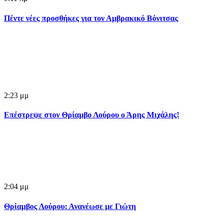
Πέντε νέες προσθήκες για τον Αμβρακικό Βόνιτσας
2:23 μμ
Επέστρεψε στον Θρίαμβο Λούρου ο Άρης Μιχάλης!
2:04 μμ
Θρίαμβος Λούρου: Ανανέωσε με Γιώτη