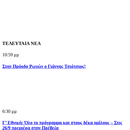
ΤΕΛΕΥΤΑΙΑ ΝΕΑ
10:59 μμ
Στην Πρόοδο Ρωγών ο Γιάννης Τσιότσιος!
6:30 μμ
Γ’ Εθνική: Όλο το πρόγραμμα και στους δέκα ομίλους – Στις
26/9 πρεμιέρα στην Πρέβεζα