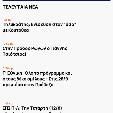
ΤΕΛΕΥΤΑΙΑ ΝΕΑ
1:23 μμ
Τηλυκράτης: Ενίσχυση στον “άσο”
με Κουτούκα
10:59 μμ
Στην Πρόοδο Ρωγών ο Γιάννης
Τσιότσιος!
6:30 μμ
Γ’ Εθνική: Όλο το πρόγραμμα και
στους δέκα ομίλους – Στις 26/9
πρεμιέρα στην Πρέβεζα
11:48 πμ
ΕΠΣ Π-Λ: Την Τετάρτη (12/8)