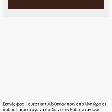
Σκηνές φαρ – ουέστ εκτυλίχθηκαν πριν από λίγη ώρα σε
ποδοσφαιρικό αγώνα παίδων στην Ρόδο, όταν ένας