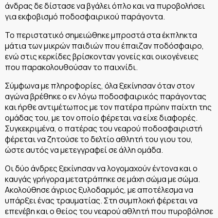
άνδρας δε δίστασε να βγάλει όπλο και να πυροβολήσει
για εκφοβισμό ποδοσφαιρικού παράγοντα.
Το περιστατικό σημειώθηκε μπροστά στα έκπληκτα
μάτια των μικρών παιδιών που έπαιζαν ποδόσφαιρο,
ενώ στις κερκίδες βρίσκονταν γονείς και οικογένειες
που παρακολουθούσαν το παιχνίδι.
Σύμφωνα με πληροφορίες, όλα ξεκίνησαν όταν στον
αγώνα βρέθηκε ο εν λόγω ποδοσφαιρικός παράγοντας
και ήρθε αντιμέτωπος με τον πατέρα πρώην παίχτη της
ομάδας του, με τον οποίο φέρεται να είχε διαφορές.
Συγκεκριμένα, ο πατέρας του νεαρού ποδοσφαιριστή
φέρεται να ζητούσε το δελτίο αθλητή του γιου του,
ώστε αυτός να μετεγγραφεί σε άλλη ομάδα.
Οι δύο άνδρες ξεκίνησαν να λογομαχούν έντονα και ο
καυγάς γρήγορα μετατράπηκε σε μάχη σώμα με σώμα.
Ακολούθησε άγριος ξυλοδαρμός, με αποτέλεσμα να
υπάρξει ένας τραυματίας. Στη συμπλοκή φέρεται να
επενέβη και ο θείος του νεαρού αθλητή που πυροβόλησε