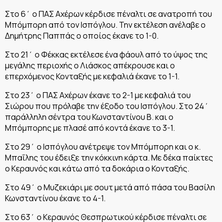
Στο 6΄ ο ΠΑΣ Αχέρων κέρδισε πέναλτι σε ανατροπή του
Μπόμπορη από τον Ισπόγλου. Την εκτέλεση ανέλαβε ο
Δημήτρης Παππάς ο οποίος έκανε το 1-0.
Στο 21΄ ο Φέκκας εκτέλεσε ένα φάουλ από το ύψος της
μεγάλης περιοχής ο Λιάσκος απέκρουσε και ο
επερχόμενος Κονταξής με κεφαλιά έκανε το 1-1.
Στο 23΄ ο ΠΑΣ Αχέρων έκανε το 2-1 με κεφαλιά του
Σιώρου που πρόλαβε την έξοδο του Ισπόγλου. Στο 24΄
παράλληλη σέντρα του Κωνσταντίνου Β. και ο
Μπόμπορης με πλασέ από κοντά έκανε το 3-1.
Στο 29΄ ο Ισπόγλου ανέτρεψε τον Μπόμπορη και ο κ.
Μπαΐλης του έδειξε την κόκκινη κάρτα. Με δέκα παίκτες
ο Κεραυνός και κάτω από τα δοκάρια ο Κονταξής.
Στο 49΄ ο Μυζεκιάρι με σουτ μετά από πάσα του Βασίλη
Κωνσταντίνου έκανε το 4-1.
Στο 63΄ ο Κεραυνός Θεσπρωτικού κέρδισε πέναλτι σε