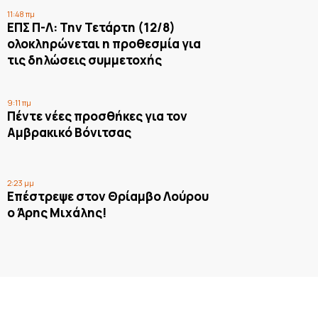
11:48 πμ
ΕΠΣ Π-Λ: Την Τετάρτη (12/8)
ολοκληρώνεται η προθεσμία για
τις δηλώσεις συμμετοχής
9:11 πμ
Πέντε νέες προσθήκες για τον
Αμβρακικό Βόνιτσας
2:23 μμ
Επέστρεψε στον Θρίαμβο Λούρου
ο Άρης Μιχάλης!