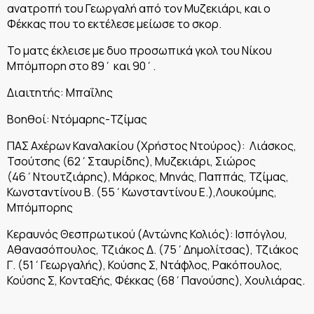
ανατροπή του Γεωργαλή από τον Μυζεκιάρι, και ο
Φέκκας που το εκτέλεσε μείωσε το σκορ.
Το ματς έκλεισε με δυο προσωπικά γκολ του Νίκου
Μπόμπορη στο 89΄ και 90΄.
Διαιτητής: Μπαΐλης
Βοηθοί: Ντόμαρης-Τζίμας
ΠΑΣ Αχέρων Καναλακίου (Χρήστος Ντούρος): Λιάσκος,
Τσούτσης (62΄Σταυρίδης), Μυζεκιάρι, Σιώρος
(46΄Ντουτζιάρης), Μάρκος, Μηνάς, Παππάς, Τζίμας,
Κωνσταντίνου Β. (55΄Κωνσταντίνου Ε.),Λουκούμης,
Μπόμπορης
Κεραυνός Θεσπρωτικού (Αντώνης Κολιός): Ισπόγλου,
Αθανασόπουλος, Τζιάκος Δ. (75΄Δημολίτσας), Τζιάκος
Γ. (51΄Γεωργαλής), Κούσης Σ, Ντάφλος, Ρακόπουλος,
Κούσης Σ, Κονταξής, Φέκκας (68΄Πανούσης), Χουλιάρας.