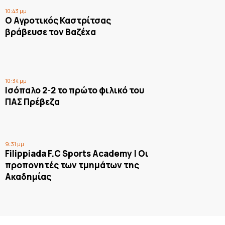
10:43 μμ
Ο Αγροτικός Καστρίτσας
βράβευσε τον Βαζέχα
10:34 μμ
Ισόπαλο 2-2 το πρώτο φιλικό του
ΠΑΣ Πρέβεζα
9:31 μμ
Filippiada F.C Sports Academy | Οι
προπονητές των τμημάτων της
Ακαδημίας