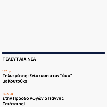
ΤΕΛΕΥΤΑΙΑ ΝΕΑ
1:23 μμ
Τηλυκράτης: Ενίσχυση στον “άσο”
με Κουτούκα
10:59 μμ
Στην Πρόοδο Ρωγών ο Γιάννης
Τσιότσιος!