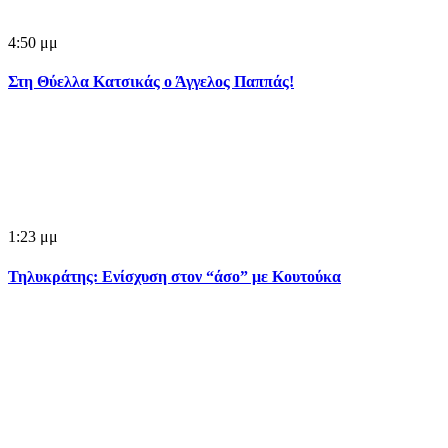
4:50 μμ
Στη Θύελλα Κατσικάς ο Άγγελος Παππάς!
1:23 μμ
Τηλυκράτης: Ενίσχυση στον “άσο” με Κουτούκα