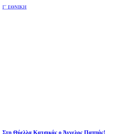
Γ΄ ΕΘΝΙΚΗ
Στη Θύελλα Κατσικάς ο Άγγελος Παππάς!