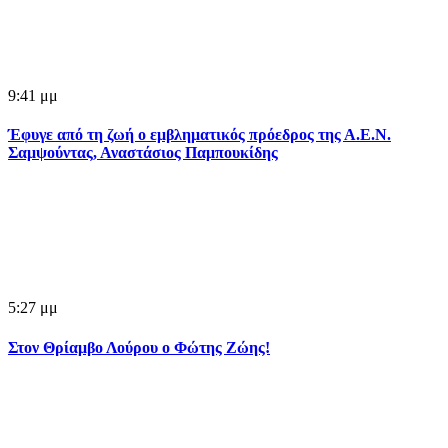
9:41 μμ
Έφυγε από τη ζωή ο εμβληματικός πρόεδρος της Α.Ε.Ν.
Σαμψούντας, Αναστάσιος Παμπουκίδης
5:27 μμ
Στον Θρίαμβο Λούρου ο Φώτης Ζώης!