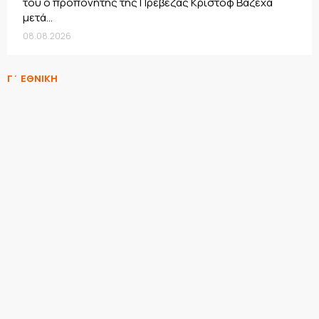
του ο προπονητής της Πρέβεζας Κριστόφ Βαζέχα
μετά...
08.08.2026
Γ΄ ΕΘΝΙΚΗ