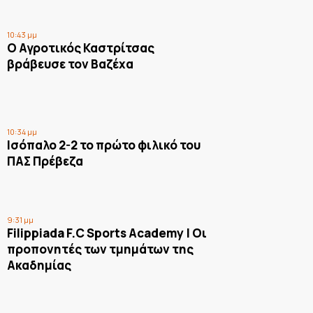
10:43 μμ
Ο Αγροτικός Καστρίτσας
βράβευσε τον Βαζέχα
10:34 μμ
Ισόπαλο 2-2 το πρώτο φιλικό του
ΠΑΣ Πρέβεζα
9:31 μμ
Filippiada F.C Sports Academy | Οι
προπονητές των τμημάτων της
Ακαδημίας