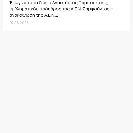
Έφυγε από τη ζωή ο Αναστάσιος Παμπουκίδης,
εμβληματικός πρόεδρος της Α.Ε.Ν. Σαμψούντας Η
ανακοίνωση της Α.Ε.Ν....
07.08.2026