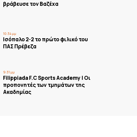
βράβευσε τον Βαζέχα
10:34 μμ
Ισόπαλο 2-2 το πρώτο φιλικό του
ΠΑΣ Πρέβεζα
9:31 μμ
Filippiada F.C Sports Academy | Οι
προπονητές των τμημάτων της
Ακαδημίας