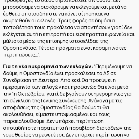
μπορούσαμε να ρισκάρουμε να εκλεγούμε και μετά να
έρθει ο οποιοσδήποτε να κάνει αίτηση και να
ακυρωθούν οι εκλογές. Τρεις φορές σε δημόσια
τοποθέτηση τους προκάλεσα να απαντήσουν γιατί δεν
εκλέγεται αυτή η επιτροπή και εισέπραττα ειρωνεία και
μάλιστα μέσω της επίσημης ιστοσελίδας της
Ομοσπονδίας. Τέτοια πράγματα είναι καραμπινάτες
περιπτώσεις…”.
Για τη νέα ημερομηνία των εκλογών:
“Περιμένουμε να
δούμε, η Ομοσπονδία έχει προσκαλέσει το ΔΣ σε
Συνεδρίαση τη Δευτέρα. Από εκεί θα προκύψει η
ημερομηνία των εκλογών και προφανώς θα είναι μετά
την 1η Οκτωβρίου, γιατί δε βγαίνουν οι ημερομηνίες για
τη σύγκλιση της Γενικής Συνέλευσης. Ανάλογα με τις
αποφάσεις της Ομοσπονδίας θα δούμε τι θα
ακολουθήσει, είμαστε υποψιασμένοι και τους
παρακολουθούμε. Δεν υπάρχει περίπτωση,
οποιαδήποτε παρατυπία ή παραβίαση διατάξεων της
νομοθεσίας να μείνει έτσι. Δεν υπάρχει περίπτωση να