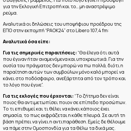
για την Εκλογική Επιτροπή και το… μη αναστρέψιμο
ρεύμα.
Αναλυτικά οι δηλώσεις του υποψήφιου προέδρου της
ΕΠΟ στην εκπομπή “PAOK24” στο Libero 107,4 fm:
Αναλυτικά όσα είπε:
Για τις σημερινές παραιτήσεις:
“Θα έλεγα ότι αυτά
που έγιναν ήταν αναμενόμενα και υποχρεωτικά. Για την
ουσία του πράγματος δεν μπορώ να πω πολλά, διότι η
παραίτηση αυτών των συμβούλων μόνο καλό μπορεί να
κάνει στο ποδόσφαιρο, ανεξάρτητα από τον τρόπο και
το λόγο που έγινε”.
Για τις εκλογές που έρχονται:
“Το ζήτημα δεν είναι
ποιος θα αντιμετωπίσει ποιον σε επίπεδο προσώπων.
Το τι επιθυμεί και τι θέλει να κάνει κάποιος έχει
σημασία, το πως εκφράζεται η κάθε πλευρά. Σε αυτή τη
βάση πρέπει να γίνει η αντιπαράθεση. Εμείς δε θέλουμε
να πάμε στην Ομοσπονδία για τα θέλω τα δικά μας.