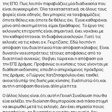
της ΕΠΟ. Πως λοιπόν παραβιάζεις μία διαδικασία που
είναι συγκεκριμένη; Όλα τα καταστατικά, σε όλους τους
φορείς είναι οδηγός, δεν μπορείς να τα εφαρμόζεις
όποτε θέλεις και όποτε δε θέλεις όχι. Έγινε καθαρά και
μόνο από σκοπιμότητα, είμαι ξεκάθαρος. Το έργο της
εκλογικής επιτροπής είναι σημαντικό, έχει να κάνει με
την καθαρότητα και τη διαφάνεια εκλογών. Γιατί τις
εκλογές να τις κάνει ο κ. Γκιρτζίκης; Εδώ λοιπόν η
απόφαση του διαιτητικού ήταν απόφαση κόλαφος. Είναι
δυνατόν να εισπράττεις τέτοιες αποφάσεις από το
διαιτητικό συνεχώς; Θα βγει τώρα και η απόφαση για
την ΕΠΣ Δράμας. Προφανώς οι κινήσεις τους γίνονται με
διάθεση εκδίκησης, επειδή ο απερχόμενος πρόεδρος
της Δράμας, ο Γιώργος Χατζησαρόγλου έχει ταχθεί
ανοικτά υπέρ της δικής μας κίνησης. Ευελπιστώ ότι και
αυτή η απόφαση θα είναι άλλη μία ήττα.
Ο άλλος λόγος είναι ότι αυτή η Γενική Συνέλευση που θα
είχε εκλέξει την διοίκηση θα μπορούσε ανά πάσα στιγμή
να ακυρωθεί μετά τις εκλογές. Δεν έχει σημασία ποιος
προσφεύγει, το δικαστήριο κοιτάει την ουσία. Δεν