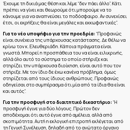
Έχουμε τη δικιά μας θέση και λέμε “δεν πάει άλλο”. Κάτι
πρέπει να γίνει και θεωρούμε ότι μπορούμε να το
κάνουμε για να αναπνεύσει το ποδόσφαιρο. Αν συνεχίσει
έτσι, οι εκρήξεις θα είναι μεγάλες και εκκωφαντικές”.
Για το νέο υποψήφιο για την προεδρία:
“Προφανώς
είναι συνέχεια της υπάρχουσας κατάστασης. Δε θέλω να
κρίνω τον κ. Ελευθεριάδη. Κάποια πράγματα είναι
γνωστά. Μπορεί η προσπάθεια του να είναι ειλικρινής,
αλλά όλο αυτό το σύστημα το οποίο στήριξε και
στηρίζει την υπάρχουσα διοίκηση, είναι αυτό που τον
στήριξε. Με τον ίδιο δε έχω κανένα πρόβλημα, όμως
στηρίζεται από τους ίδιους ανθρώπους. Προφανώς
οδηγείσαι στο συμπέρασμα ότι μία από τα ίδια θα είναι
και αυτός”.
Για την προσφυγή στο διαιτητικό δικαστήριο:
“Η
προσφυγή έγινε για δύο λόγους. Πρώτον δεν
αποδέχομαι ότι αυτό έγινε από αμέλεια, αλλά από
σκοπιμότητα. Αυτή η εκλογική επιτροπή εκλέγεται από
τη Γενική Συνέλευση, δηλαδή από το ανώτατο όργανο