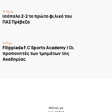
10:34 μμ
Ισόπαλο 2-2 το πρώτο φιλικό του
ΠΑΣ Πρέβεζα
9:31 μμ
Filippiada F.C Sports Academy | Οι
προπονητές των τμημάτων της
Ακαδημίας
Μέλος με