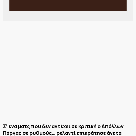
Σ’ ένα ματς που δεν αντέχει σε κριτική ο Απόλλων
Πάργας σε ρυθμούς… ρελαντί επικράτησε άνετα