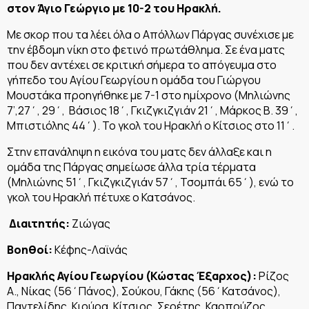
στον Άγιο Γεώργιο με 10-2 του Ηρακλή.
Με σκορ που τα λέει όλα ο Απόλλων Πάργας συνέχισε με
την έβδομη νίκη στο φετινό πρωτάθλημα. Σε ένα ματς
που δεν αντέχει σε κριτική σήμερα το απόγευμα στο
γήπεδο του Αγίου Γεωργίου η ομάδα του Γιώργου
Μουστάκα προηγήθηκε με 7-1 στο ημίχρονο (Μηλιώνης
7’,27΄, 29΄, Βάσιος 18΄, Γκιζγκιζγιάν 21΄, Μάρκος Β. 39΄,
Μπιστιόλης 44΄). Το γκολ του Ηρακλή ο Κίτσιος στο 11΄.
Στην επανάληψη η εικόνα του ματς δεν άλλαξε και η
ομάδα της Πάργας σημείωσε άλλα τρία τέρματα
(Μηλιώνης 51΄, Γκιζγκιζγιάν 57΄, Τσομπάι 65΄), ενώ το
γκολ του Ηρακλή πέτυχε ο Κατσάνος.
Διαιτητής:
Ζιώγας
Βοηθοί:
Κέφης-Λαϊνάς
Ηρακλής Αγίου Γεωργίου (Κώστας Έξαρχος):
Ρίζος
Α., Νίκας (56΄Πάνος), Σούκου, Γάκης (56΄Κατσάνος),
Παντελίδης, Κιούρα, Κίτσιος, Σερέτης, Καρπούζος,