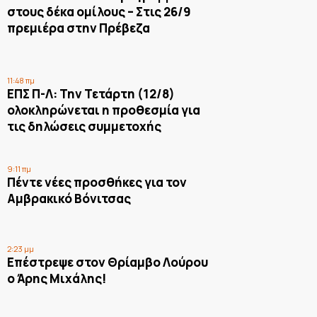
στους δέκα ομίλους – Στις 26/9
πρεμιέρα στην Πρέβεζα
11:48 πμ
ΕΠΣ Π-Λ: Την Τετάρτη (12/8)
ολοκληρώνεται η προθεσμία για
τις δηλώσεις συμμετοχής
9:11 πμ
Πέντε νέες προσθήκες για τον
Αμβρακικό Βόνιτσας
2:23 μμ
Επέστρεψε στον Θρίαμβο Λούρου
ο Άρης Μιχάλης!