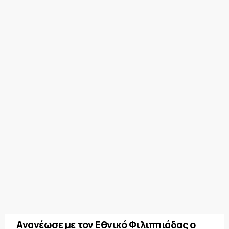
Ανανέωσε με τον Εθνικό Φιλιππιάδας ο