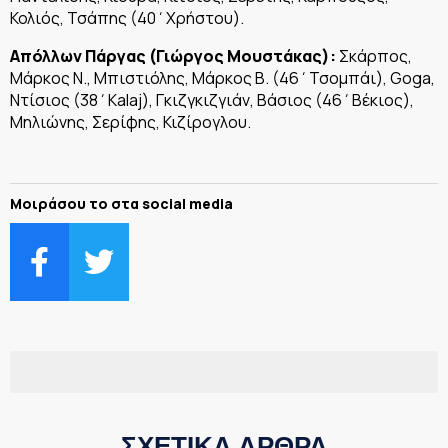
Κολιός, Τσάπης (40΄Χρήστου).
Απόλλων Πάργας (Γιώργος Μουστάκας):
Σκάρπος,
Μάρκος Ν., Μπιστιόλης, Μάρκος Β. (46΄Τσομπάι), Goga,
Ντίσιος (38΄Κalaj), Γκιζγκιζγιάν, Βάσιος (46΄Βέκιος),
Μηλιώνης, Σερίφης, Κιζίρογλου.
Μοιράσου το στα social media
ΣΧΕΤΙΚΑ ΑΡΘΡΑ